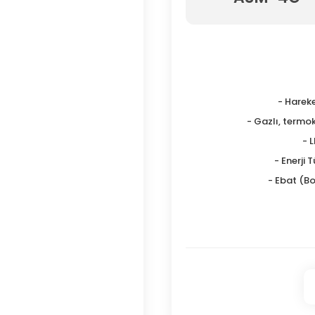
- Hareke
- Gazlı, termo
- 
- Enerji 
- Ebat (Boy