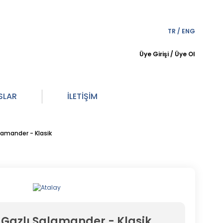
TR
/
ENG
Üye Girişi
/
Üye Ol
SLAR
İLETİŞİM
amander - Klasik
Gazlı Salamander - Klasik