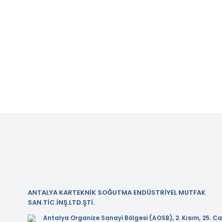
ANTALYA KARTEKNİK SOĞUTMA ENDÜSTRİYEL MUTFAK
SAN.TİC.İNŞ.LTD.ŞTİ.
Antalya Organize Sanayi Bölgesi (AOSB), 2. Kısım, 25. Ca