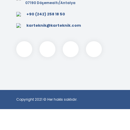
07190 Döşemealtı/Antalya
+90 (242) 258 18 50
karteknik@karteknik.com
Copyright 2021 © Her hakkı saklıdır.