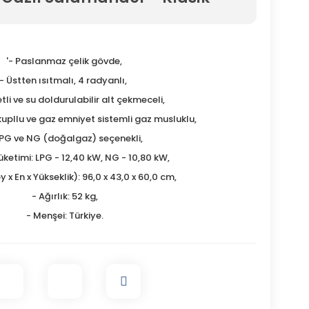
'- Paslanmaz çelik gövde,
- Üstten ısıtmalı, 4 radyanlı,
tli ve su doldurulabilir alt çekmeceli,
kupllu ve gaz emniyet sistemli gaz musluklu,
LPG ve NG (doğalgaz) seçenekli,
Tüketimi: LPG - 12,40 kW, NG - 10,80 kW,
 x En x Yükseklik): 96,0 x 43,0 x 60,0 cm,
- Ağırlık: 52 kg,
- Menşei: Türkiye.