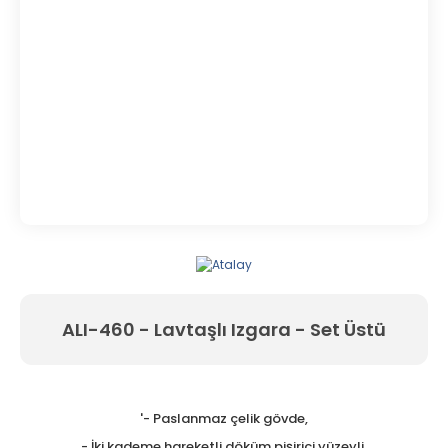
ALI-460 - Lavtaşlı Izgara - Set Üstü
'- Paslanmaz çelik gövde,
- İki kademe hareketli döküm pişirici yüzeyli,