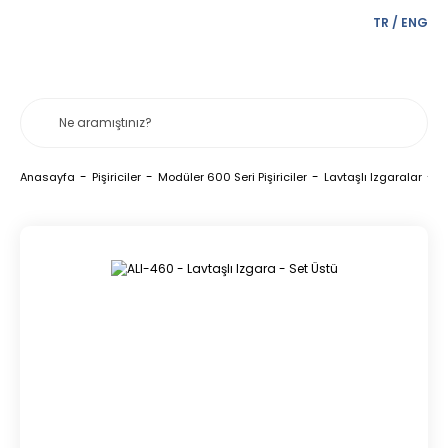
TR
/
ENG
Anasayfa
Pişiriciler
Modüler 600 Seri Pişiriciler
Lavtaşlı Izgaralar
A