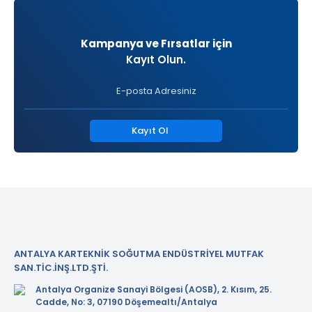
Kampanya ve Fırsatlar için
Kayıt Olun.
Kayıt Ol
ANTALYA KARTEKNİK SOĞUTMA ENDÜSTRİYEL MUTFAK
SAN.TİC.İNŞ.LTD.ŞTİ.
Antalya Organize Sanayi Bölgesi (AOSB), 2. Kısım, 25.
Cadde, No: 3, 07190 Döşemealtı/Antalya