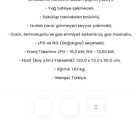
- Yağ tahliye çekmeceli,
- Sökülüp takılabilen brülörlü,
- Isıdan zarar görmeyen seyyar çakmaklı,
- Gazlı, termokupllu ve gaz emniyet sistemli üç gaz musluklu,
- LPG ve NG (doğalgaz) seçenekli,
- Enerji Tüketimi: LPG - 15,0 kW, NG - 13,50 kW,
- Ebat (Boy x En x Yükseklik): 120,0 x 70,0 x 30,0 cm,
- Ağırlık: 143 kg,
- Menşei: Türkiye.