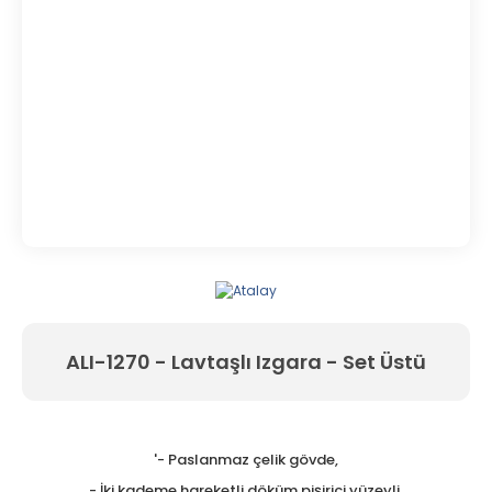
ALI-1270 - Lavtaşlı Izgara - Set Üstü
'- Paslanmaz çelik gövde,
- İki kademe hareketli döküm pişirici yüzeyli,