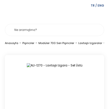
TR
/
ENG
Anasayfa
Pişiriciler
Modüler 700 Seri Pişiriciler
Lavtaşlı Izgaralar
A