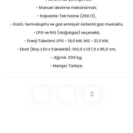
- Manuel devirme mekanizmalı,
- Kapasite: Tek hazne (250 lt),
- Gazlı, termokupllu ve gaz emniyet sistemli gaz musluklu,
- LPG ve NG (doğalgaz) seçenekli,
- Enerji Tüketimi: LPG - 19,0 kW, NG - 21,0 kW,
- Ebat (Boy x En x Yükseklik): 100,0 x 107,0 x 95,0 cm,
- Ağırlık: 200 kg,
- Menşei: Türkiye.