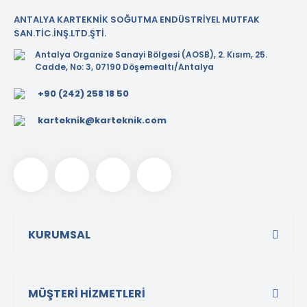
ANTALYA KARTEKNİK SOĞUTMA ENDÜSTRİYEL MUTFAK
SAN.TİC.İNŞ.LTD.ŞTİ.
Antalya Organize Sanayi Bölgesi (AOSB), 2. Kısım, 25.
Cadde, No: 3, 07190 Döşemealtı/Antalya
+90 (242) 258 18 50
karteknik@karteknik.com
KURUMSAL
MÜŞTERİ HİZMETLERİ