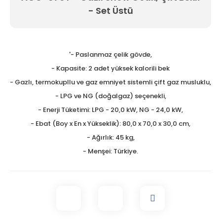
- Set Üstü
Tezgah Üstü GN Fritözl
Tezgah Üstü Izgaralar
Tezgah Üstü Ocaklar
'- Paslanmaz çelik gövde,
- Kapasite: 2 adet yüksek kalorili bek
Tost Makineleri
- Gazlı, termokupllu ve gaz emniyet sistemli çift gaz musluklu,
Waffle Makineleri
- LPG ve NG (doğalgaz) seçenekli,
- Enerji Tüketimi: LPG - 20,0 kW, NG - 24,0 kW,
Yer Ocakları
- Ebat (Boy x En x Yükseklik): 80,0 x 70,0 x 30,0 cm,
- Ağırlık: 45 kg,
- Menşei: Türkiye.