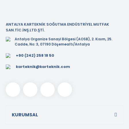
ANTALYA KARTEKNİK SOĞUTMA ENDÜSTRİYEL MUTFAK
SAN.TİC.İNŞ.LTD.ŞTİ.
Antalya Organize Sanayi Bölgesi (AOSB), 2. Kısım, 25.
Cadde, No: 3, 07190 Döşemealtı/Antalya
+90 (242) 258 18 50
karteknik@karteknik.com
KURUMSAL