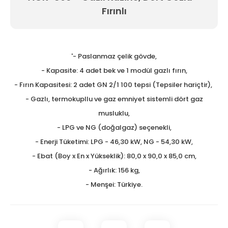
Fırınlı
Tezgah Üstü GN Fritözl
Tezgah Üstü Izgaralar
Tezgah Üstü Ocaklar
'- Paslanmaz çelik gövde,
- Kapasite: 4 adet bek ve 1 modül gazlı fırın,
Tost Makineleri
- Fırın Kapasitesi: 2 adet GN 2/1 100 tepsi (Tepsiler hariçtir),
Waffle Makineleri
- Gazlı, termokupllu ve gaz emniyet sistemli dört gaz
musluklu,
Yer Ocakları
- LPG ve NG (doğalgaz) seçenekli,
- Enerji Tüketimi: LPG - 46,30 kW, NG - 54,30 kW,
- Ebat (Boy x En x Yükseklik): 80,0 x 90,0 x 85,0 cm,
- Ağırlık: 156 kg,
- Menşei: Türkiye.