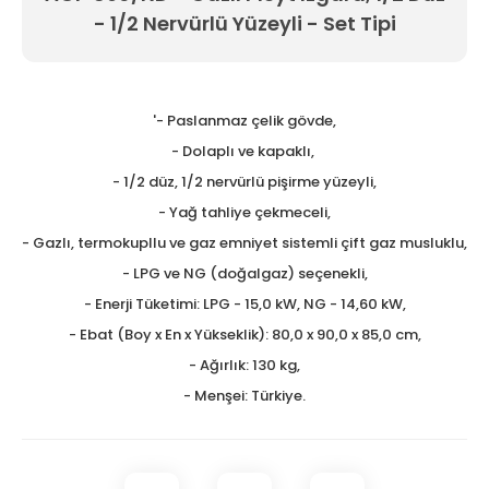
- 1/2 Nervürlü Yüzeyli - Set Tipi
Tezgah Üstü GN Fritözl
Tezgah Üstü Izgaralar
Tezgah Üstü Ocaklar
'- Paslanmaz çelik gövde,
- Dolaplı ve kapaklı,
Tost Makineleri
- 1/2 düz, 1/2 nervürlü pişirme yüzeyli,
Waffle Makineleri
- Yağ tahliye çekmeceli,
- Gazlı, termokupllu ve gaz emniyet sistemli çift gaz musluklu,
Yer Ocakları
- LPG ve NG (doğalgaz) seçenekli,
- Enerji Tüketimi: LPG - 15,0 kW, NG - 14,60 kW,
- Ebat (Boy x En x Yükseklik): 80,0 x 90,0 x 85,0 cm,
- Ağırlık: 130 kg,
- Menşei: Türkiye.