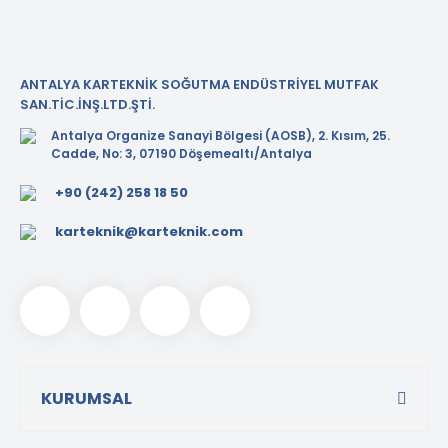
ANTALYA KARTEKNİK SOĞUTMA ENDÜSTRİYEL MUTFAK
SAN.TİC.İNŞ.LTD.ŞTİ.
Antalya Organize Sanayi Bölgesi (AOSB), 2. Kısım, 25.
Cadde, No: 3, 07190 Döşemealtı/Antalya
+90 (242) 258 18 50
karteknik@karteknik.com
KURUMSAL