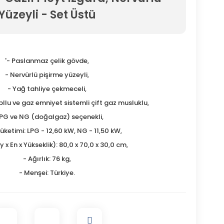
Yüzeyli - Set Üstü
'- Paslanmaz çelik gövde,
- Nervürlü pişirme yüzeyli,
- Yağ tahliye çekmeceli,
pllu ve gaz emniyet sistemli çift gaz musluklu,
LPG ve NG (doğalgaz) seçenekli,
Tüketimi: LPG - 12,60 kW, NG - 11,50 kW,
 x En x Yükseklik): 80,0 x 70,0 x 30,0 cm,
- Ağırlık: 76 kg,
- Menşei: Türkiye.