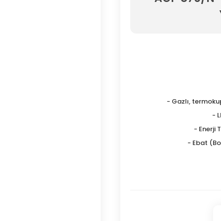
- Gazlı, termoku
- 
- Enerji 
- Ebat (Boy