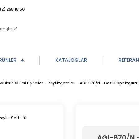
42) 258 18 50
RÜNLER
KATALOGLAR
REFERA
düler 700 Seri Pişiriciler
Pleyt Izgaralar
AGI-870/N - Gazlı Pleyt Izgara, 
AGI-870/N -