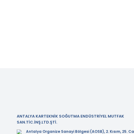
ANTALYA KARTEKNİK SOĞUTMA ENDÜSTRİYEL MUTFAK
SAN.TİC.İNŞ.LTD.ŞTİ.
Antalya Organize Sanayi Bölgesi (AOSB), 2. Kısım, 25. Ca