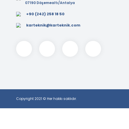
07190 Döşemealtı/Antalya
+90 (242) 258 18 50
karteknik@karteknik.com
Copyright 2021 © Her hakkı saklıdır.