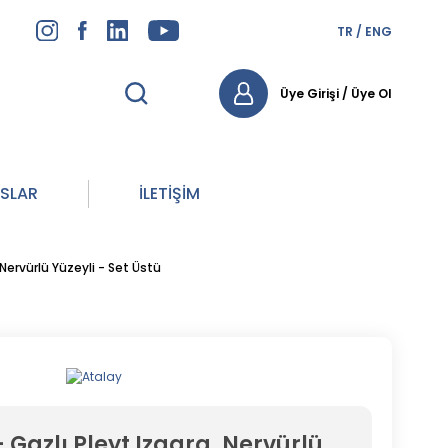
TR
/
ENG
Üye Girişi
/
Üye Ol
NSLAR
İLETİŞİM
Nervürlü Yüzeyli - Set Üstü
 Gazlı Pleyt Izgara, Nervürlü