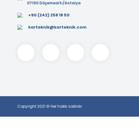
07190 Döşemealtı/Antalya
+90 (242) 258 18 50
karteknik@karteknik.com
Copyright 2021 © Her hakkı saklıdır.