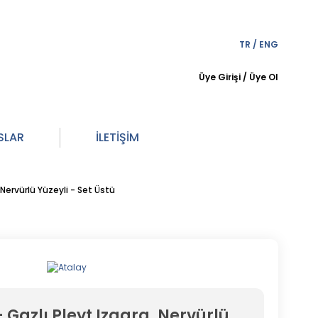
TR
/
ENG
Üye Girişi
/
Üye Ol
SLAR
İLETİŞİM
Nervürlü Yüzeyli - Set Üstü
 Gazlı Pleyt Izgara, Nervürlü