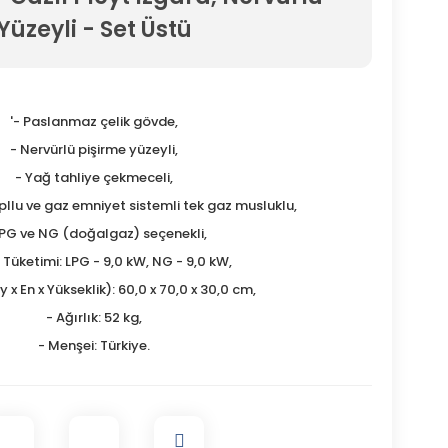
Yüzeyli - Set Üstü
'- Paslanmaz çelik gövde,
- Nervürlü pişirme yüzeyli,
- Yağ tahliye çekmeceli,
pllu ve gaz emniyet sistemli tek gaz musluklu,
LPG ve NG (doğalgaz) seçenekli,
i Tüketimi: LPG - 9,0 kW, NG - 9,0 kW,
 x En x Yükseklik): 60,0 x 70,0 x 30,0 cm,
- Ağırlık: 52 kg,
- Menşei: Türkiye.