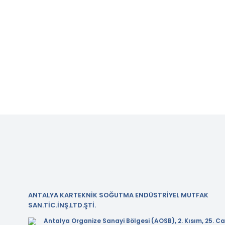
ANTALYA KARTEKNİK SOĞUTMA ENDÜSTRİYEL MUTFAK
SAN.TİC.İNŞ.LTD.ŞTİ.
Antalya Organize Sanayi Bölgesi (AOSB), 2. Kısım, 25. Ca