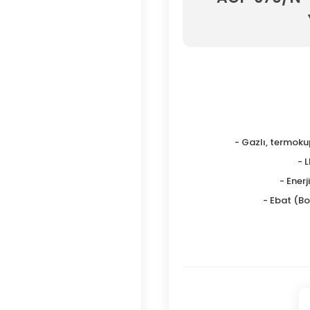
- Gazlı, termoku
- 
- Enerj
- Ebat (Boy