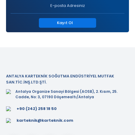
Kayıt Ol
ANTALYA KARTEKNİK SOĞUTMA ENDÜSTRİYEL MUTFAK
SAN.TİC.İNŞ.LTD.ŞTİ.
Antalya Organize Sanayi Bölgesi (AOSB), 2. Kısım, 25.
Cadde, No: 3, 07190 Döşemealtı/Antalya
+90 (242) 258 18 50
karteknik@karteknik.com