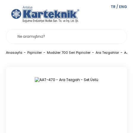
TR
/
ENG
Anasayfa
Pişiriciler
Modüler 700 Seri Pişiriciler
Ara Tezgahlar
AAT-