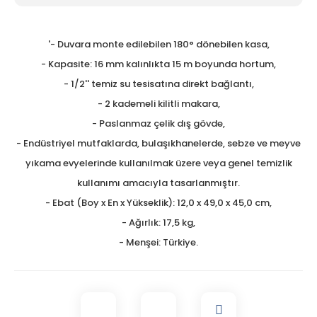
Tezgah Üstü GN Fritözl
'- Duvara monte edilebilen 180° dönebilen kasa,
Tezgah Üstü Izgaralar
- Kapasite: 16 mm kalınlıkta 15 m boyunda hortum,
Tezgah Üstü Ocaklar
- 1/2'' temiz su tesisatına direkt bağlantı,
- 2 kademeli kilitli makara,
Tost Makineleri
- Paslanmaz çelik dış gövde,
Waffle Makineleri
- Endüstriyel mutfaklarda, bulaşıkhanelerde, sebze ve meyve
Yer Ocakları
yıkama evyelerinde kullanılmak üzere veya genel temizlik
kullanımı amacıyla tasarlanmıştır.
- Ebat (Boy x En x Yükseklik): 12,0 x 49,0 x 45,0 cm,
- Ağırlık: 17,5 kg,
- Menşei: Türkiye.