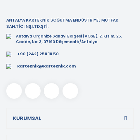
ANTALYA KARTEKNİK SOĞUTMA ENDÜSTRİYEL MUTFAK
SAN.TİC.İNŞ.LTD.ŞTİ.
Antalya Organize Sanayi Bölgesi (AOSB), 2. Kısım, 25.
Cadde, No: 3, 07190 Döşemealtı/Antalya
+90 (242) 258 18 50
karteknik@karteknik.com
KURUMSAL